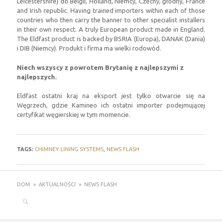
Leicestershire) do Belgii, Holland, Niemcy, Czechy, głodny,
France
and Irish republic
.
Having trained importers within each of those
countries who then carry the banner to other specialist installers
in their own respect
.
A truly European product made in England
.
The Eldfast product is backed by BSRIA
(Europa), DANAK (Dania)
i DIB (Niemcy). Produkt i firma ma wielki rodowód.
Niech wszyscy z powrotem Brytanię z najlepszymi z
najlepszych.
Eldfast ostatni kraj na eksport jest tylko otwarcie się na
Węgrzech, gdzie Kamineo ich ostatni importer podejmującej
certyfikat węgierskiej w tym momencie.
TAGS
:
CHIMNEY LINING SYSTEMS
,
NEWS FLASH
DOM
»
AKTUALNOŚCI
»
NEWS FLASH
Szukaj: