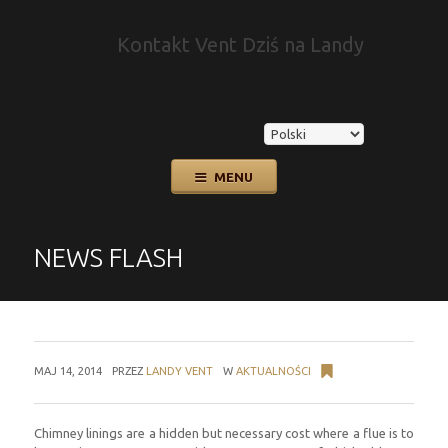
Kontakt Vent Dziś na Landy
Przejdź
MENU
do
treści
NEWS FLASH
MAJ 14, 2014
PRZEZ
LANDY VENT
W
AKTUALNOŚCI
Chimney linings are a hidden but necessary cost where a flue is to