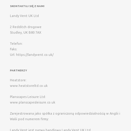
SKONTAKTUJ SIĘ Z NAMI
Landy Vent UK Ltd
2 Redditch drogowe
Studley
,
UK
B80 7AX
Telefon:
Faks:
Url:
https://landyvent.co.uk/
PARTNERZY
Heatstore:
www.heatstoreltd.co.uk
Planscapes Leisure Ltd:
www.planscapesleisure.co.uk
Zarejestrowana jako spółka z ograniczoną odpowiedzialnością w Anglii i
Walii pod numerem firmy:
Landy Vent jest nazwą handlową Landy Vent UK Ltd