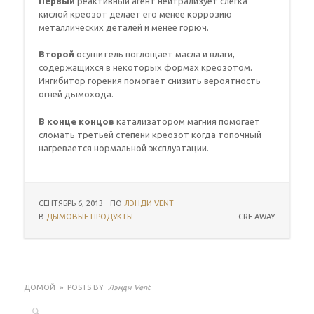
Первый
реактивный агент нейтрализует слегка
кислой креозот делает его менее коррозию
металлических деталей и менее горюч.
Второй
осушитель поглощает масла и влаги,
содержащихся в некоторых формах креозотом.
Ингибитор горения помогает снизить вероятность
огней дымохода.
В конце концов
катализатором магния помогает
сломать третьей степени креозот когда топочный
нагревается нормальной эксплуатации.
СЕНТЯБРЬ 6, 2013
ПО
ЛЭНДИ VENT
В
ДЫМОВЫЕ ПРОДУКТЫ
CRE-AWAY
ДОМОЙ
»
POSTS BY
Лэнди Vent
Поиск: