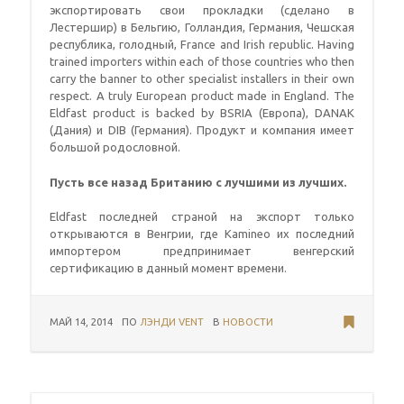
экспортировать свои прокладки (сделано в
Лестершир) в Бельгию, Голландия, Германия, Чешская
республика, голодный,
France and Irish republic
.
Having
trained importers within each of those countries who then
carry the banner to other specialist installers in their own
respect
.
A truly European product made in England
.
The
Eldfast product is backed by BSRIA
(Европа), DANAK
(Дания) и DIB (Германия). Продукт и компания имеет
большой родословной.
Пусть все назад Британию с лучшими из лучших.
Eldfast последней страной на экспорт только
открываются в Венгрии, где Kamineo их последний
импортером предпринимает венгерский
сертификацию в данный момент времени.
МАЙ 14, 2014
ПО
ЛЭНДИ VENT
В
НОВОСТИ