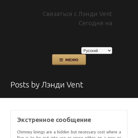
Связаться с Лэнди Vent
Сегодня на
Перейти
МЕНЮ
к
содержанию
Posts by
Лэнди Vent
Экстренное сообщение
Chimney linings are a hidden but necessary cost where a
flue is to be put into use or reuse either on a new or