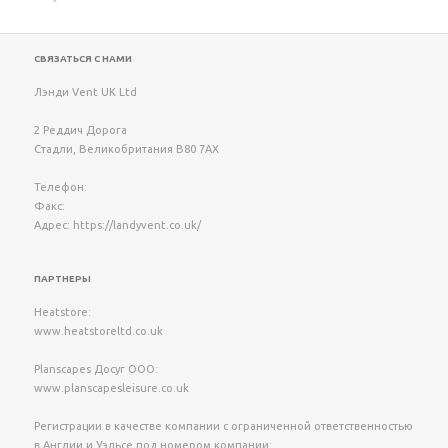
СВЯЗАТЬСЯ С НАМИ
Лэнди Vent UK Ltd
2 Реддич Дорога
Стадли
,
Великобритания
B80 7AX
Телефон:
Факс:
Адрес:
https://landyvent.co.uk/
ПАРТНЕРЫ
Heatstore:
www.heatstoreltd.co.uk
Planscapes Досуг ООО:
www.planscapesleisure.co.uk
Регистрации в качестве компании с ограниченной ответственностью
в Англии и Уэльсе под номером компании: