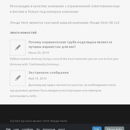
Регистрации в качестве компании с ограниченной ответственностью
в Англии и Уэльсе под номером компании:
Лэнди Vent является торговой маркой компании Лэнди Vent UK Ltd
ЛЕНТА НОВОСТЕЙ
Почему керамическая труба подкладка является
лучшим вариантом для вас?
Июнь 30, 2014
Eldfast ceramic chimney lining is one of the best materials you can use to line your
chimney with
.
Traditionally chimneys
…
Экстренное сообщение
Май 14, 2014
Дымоход накладки являются скрытая, но необходимая плата,
где дымовых должен быть введен в эксплуатацию или повторно
использовать либо…
(С) Авторское право 2013 Лэнди Vent.
We use cookies to improve your
Ok
More Info