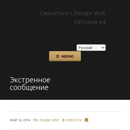
Связаться с Лэнди Vent
Сегодня на
Перейти
МЕНЮ
к
содержанию
Экстренное
сообщение
МАЙ 14, 2014
ПО
ЛЭНДИ VENT
В
НОВОСТИ