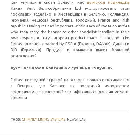
Как чемпион в своей области, как
дымоход подкладка
Лэнди Vent Великобритании Ltd экспортировать свои
прокладки (сделано в Лестершир) в Бельгию, Голландия,
Германия, Чешская республика, голодный,
France and Irish
republic
.
Having trained importers within each of those countries
who then carry the banner to other specialist installers in their
own respect
.
A truly European product made in England
.
The
Eldfast product is backed by BSRIA
(Европа), DANAK (Дания) и
DIB (Германия). Продукт и компания имеет большой
родословной.
Пусть все назад Британию с лучшими из лучших.
Eldfast последней страной на экспорт только открываются
в Венгрии, где Kamineo их последний импортером
предпринимает венгерский сертификацию в данный момент
времени.
TAGS
:
CHIMNEY LINING SYSTEMS
,
NEWS FLASH