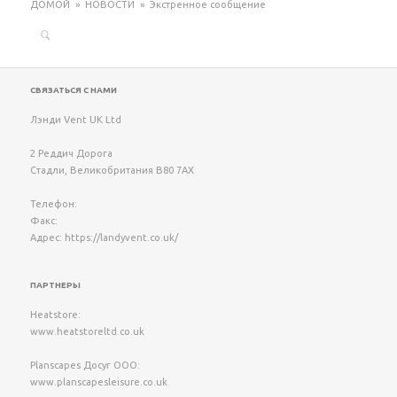
ДОМОЙ
»
НОВОСТИ
»
Экстренное сообщение
Поиск:
СВЯЗАТЬСЯ С НАМИ
Лэнди Vent UK Ltd
2 Реддич Дорога
Стадли
,
Великобритания
B80 7AX
Телефон:
Факс:
Адрес:
https://landyvent.co.uk/
ПАРТНЕРЫ
Heatstore:
www.heatstoreltd.co.uk
Planscapes Досуг ООО:
www.planscapesleisure.co.uk